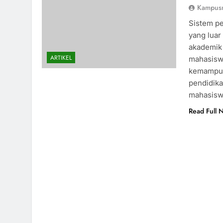
Kampus
Sistem pe
yang luar
akademik
ARTIKEL
mahasisw
kemampuan
pendidika
mahasisw
Read Full 