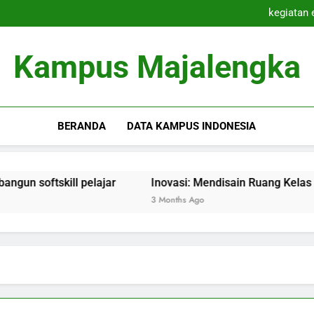
Kolaborasi Pen
kegiatan 
Inovasi: Mendisai
Inovasi Pembelajaran Cam
Kolaborasi Pen
Kampus Majalengka
kegiatan 
Inovasi: Mendisai
Inovasi Pembelajaran Cam
BERANDA
DATA KAMPUS INDONESIA
oftskill pelajar
Inovasi: Mendisain Ruang Kelas Hibrida
3 Months Ago