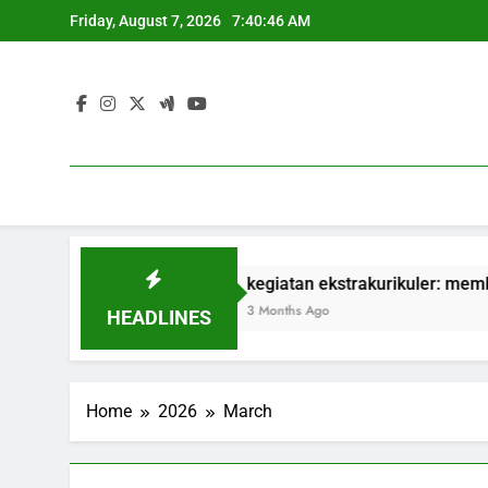
Skip
Friday, August 7, 2026
7:40:46 AM
to
content
Dosen dan Praktik
kegiatan ekstrakurikuler: membangun s
3 Months Ago
HEADLINES
Home
2026
March