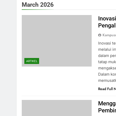
March 2026
Inovas
Pengal
Kampus
Inovasi t
melalui 
dalam pe
ARTIKEL
tatap mu
mengakses
Dalam kon
memusatka
Read Full 
Mengg
Pembim