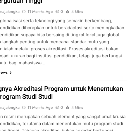
erguruan Tinggi
majalengka
11 Months Ago
0
4 Mins
globalisasi serta teknologi yang semakin berkembang,
 pendidikan diharapkan untuk beradaptasi serta meningkatkan
endidikan supaya bisa bersaing di tingkat lokal juga global.
u langkah penting untuk mencapai standar mutu yang
n ialah melalui proses akreditasi. Proses akreditasi bukan
jadi ukuran bagi institusi pendidikan, tetapi juga berfungsi
mutu bagi mahasiswa…
News
gnya Akreditasi Program untuk Menentukan
rogram Studi Studi
majalengka
11 Months Ago
0
4 Mins
n resmi merupakan sebuah element yang sangat amat krusial
pendidikan, terutama dalam menentukan mutu program studi
uan tinggi. Tahapan akreditasi bukan sekadar berfungsi