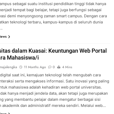
Kampus sebagai suatu institusi pendidikan tinggi tidak hanya
enjadi tempat bagi belajar, tetapi juga berfungsi sebagai
ovasi demi menyongsong zaman smart campus. Dengan cara
kan teknologi terbaru, kampus-kampus di seluruh dunia
a…
News
sitas dalam Kuasai: Keuntungan Web Portal
ara Mahasiswa/i
majalengka
11 Months Ago
0
4 Mins
digital saat ini, kemajuan teknologi telah mengubah cara
nteraksi serta mengakses informasi. Satu inovasi yang paling
ntuk mahasiswa adalah kehadiran web portal universitas.
 tidak hanya menjadi jendela data, akan tetapi juga merupakan
ing yang membantu pelajar dalam mengatur berbagai sisi
 akademik dan administratif mereka sendiri. Melalui web…
News