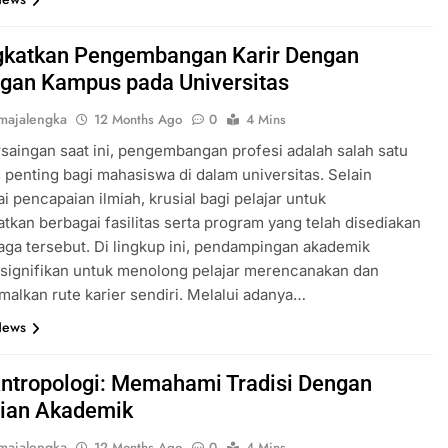
katkan Pengembangan Karir Dengan
gan Kampus pada Universitas
majalengka
12 Months Ago
0
4 Mins
rsaingan saat ini, pengembangan profesi adalah salah satu
us penting bagi mahasiswa di dalam universitas. Selain
 pencapaian ilmiah, krusial bagi pelajar untuk
kan berbagai fasilitas serta program yang telah disediakan
aga tersebut. Di lingkup ini, pendampingan akademik
signifikan untuk menolong pelajar merencanakan dan
alkan rute karier sendiri. Melalui adanya…
News
Antropologi: Memahami Tradisi Dengan
tian Akademik
majalengka
12 Months Ago
0
4 Mins