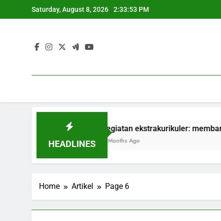
Skip
Saturday, August 8, 2026
2:33:54 PM
to
content
n Praktik
kegiatan ekstrakurikuler: membangun softskill
3 Months Ago
HEADLINES
Home
Artikel
Page 6