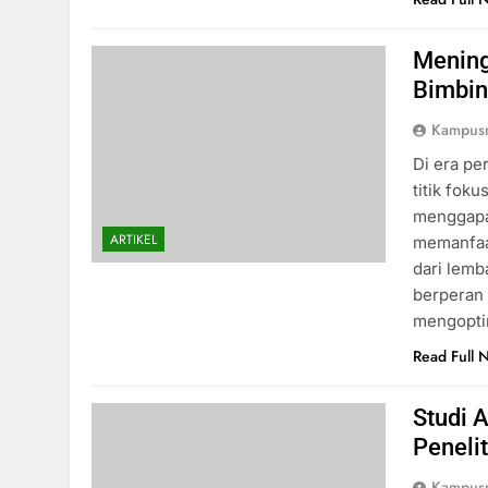
Mening
Bimbin
Kampus
Di era pe
titik fok
menggapai
ARTIKEL
memanfaat
dari lemb
berperan 
mengoptim
Read Full 
Studi 
Peneli
Kampus