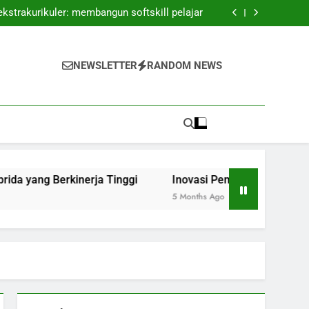
elitian: Kerjasama antara Dosen dan Praktik
ekstrakurikuler: membangun softskill pelajar
n Ruang Kelas Hibrida yang Berkinerja Tinggi
puran: Membangun Pengalaman Belajar yang
Luwes
elitian: Kerjasama antara Dosen dan Praktik
ekstrakurikuler: membangun softskill pelajar
NEWSLETTER
RANDOM NEWS
n Ruang Kelas Hibrida yang Berkinerja Tinggi
puran: Membangun Pengalaman Belajar yang
Luwes
rkinerja Tinggi
Inovasi Pembelajaran Campuran: Memb
5 Months Ago