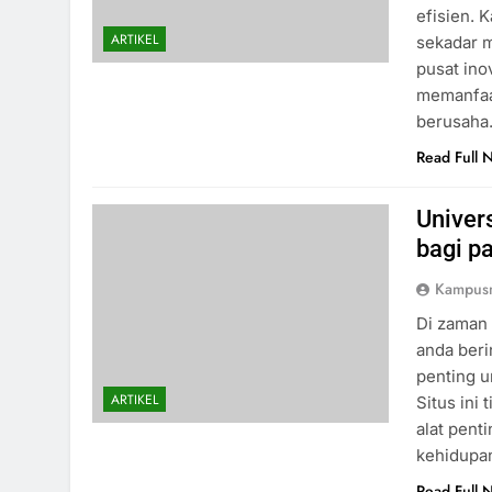
efisien. 
ARTIKEL
sekadar m
pusat in
memanfaat
berusah
Read Full 
Univer
bagi p
Kampus
Di zaman 
anda beri
penting u
ARTIKEL
Situs ini
alat pent
kehidupan
Read Full 