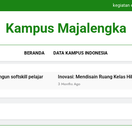
Kolaborasi Pen
kegiatan 
Inovasi: Mendisai
Inovasi Pembelajaran Cam
Kolaborasi Pen
Kampus Majalengka
kegiatan 
Inovasi: Mendisai
Inovasi Pembelajaran Cam
BERANDA
DATA KAMPUS INDONESIA
 pelajar
Inovasi: Mendisain Ruang Kelas Hibrida yang Be
3 Months Ago