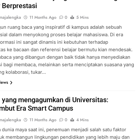
r Berprestasi
majalengka
11 Months Ago
0
5 Mins
n ruang baca yang inspiratif di kampus adalah sebuah
sial dalam menyokong proses belajar mahasiswa. Di era
ormasi ini sangat dinamis ini kebutuhan terhadap
itas ke bacaan dan referensi belajar bermutu kian mendesak.
baca yang dibangun dengan baik tidak hanya menyediakan
i bagi membaca, melainkan serta menciptakan suasana yang
g kolaborasi, tukar…
News
i yang mengagumkan di Universitas:
mbut Era Smart Campus
majalengka
11 Months Ago
0
4 Mins
 dunia maya saat ini, penemuan menjadi salah satu faktor
tuk membangun lingkungan pendidikan yang lebih maju dan