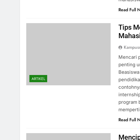
Read Full 
Tips M
Mahas
Kampus
Mencari 
penting u
Beasiswa
ARTIKEL
pendidik
contohny
internshi
program 
mempert
Read Full 
Mencip