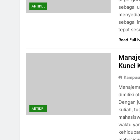
ARTIKEL
sebagai u
menyediak
sebagai i
tepat ses
Read Full 
Manaje
Kunci 
Kampus
Manajeme
dimiliki 
Dengan ju
ARTIKEL
kuliah, t
mahasisw
waktu yan
kehidupan
mahasis