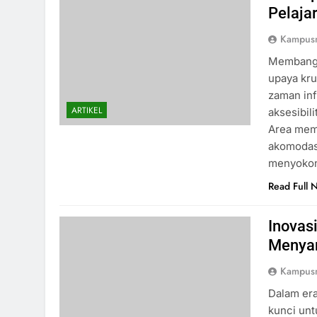
Pelaja
Kampus
Membangu
upaya kru
zaman inf
ARTIKEL
aksesibil
Area mem
akomodas
menyokon
Read Full 
Inovas
Menya
Kampus
Dalam era
kunci un