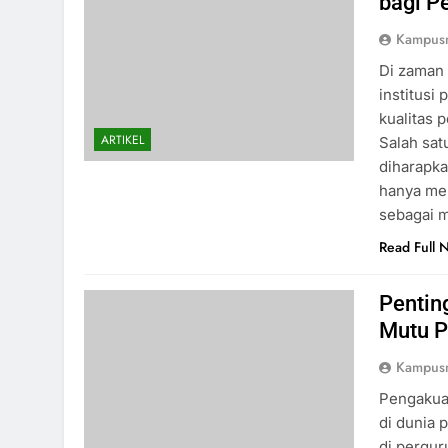
bagi P
Kampus
Di zaman 
institusi
kualitas p
ARTIKEL
Salah sat
diharapka
hanya men
sebagai 
Read Full 
Pentin
Mutu P
Kampus
Pengakua
di dunia 
di pergur