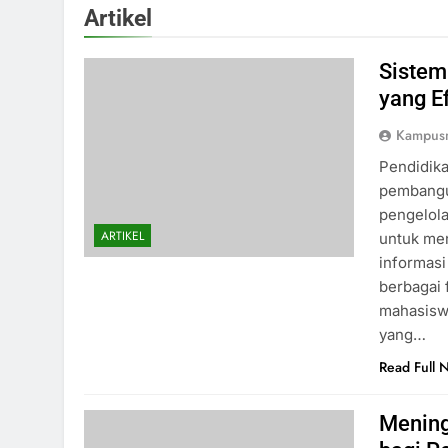
Artikel
Sistem
yang E
Kampus
Pendidika
pembangun
pengelola
ARTIKEL
untuk men
informas
berbagai 
mahasisw
yang…
Read Full 
Mening