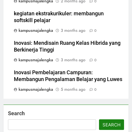
kampusmajalengka
2 months ago
0
kegiatan ekstrakurikuler: membangun
softskill pelajar
kampusmajalengka
3 months ago
0
Inovasi: Mendisain Ruang Kelas Hibrida yang
Berkinerja Tinggi
kampusmajalengka
3 months ago
0
Inovasi Pembelajaran Campuran:
Membangun Pengalaman Belajar yang Luwes
kampusmajalengka
5 months ago
0
Search
SEARCH