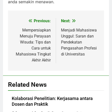
anda semakin menawan.
Previous:
Next:
Post
navigation
Mempersiapkan
Menjadi Mahasiswa
Menuju Perayaan
Unggul: Saran dan
Wisuda: Tips dan
Pendekatan
Cara untuk
Pengasahan Profesi
Mahasiswa Tingkat
di Universitas
Akhir Akhir
Related News
Kolaborasi Penelitian: Kerjasama antara
Dosen dan Praktik