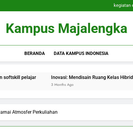
Kolaborasi Pen
kegiatan 
Inovasi: Mendisai
Inovasi Pembelajaran Cam
Kolaborasi Pen
Kampus Majalengka
kegiatan 
Inovasi: Mendisai
Inovasi Pembelajaran Cam
BERANDA
DATA KAMPUS INDONESIA
ar
Inovasi: Mendisain Ruang Kelas Hibrida yang Berkiner
3 Months Ago
warnai Atmosfer Perkuliahan