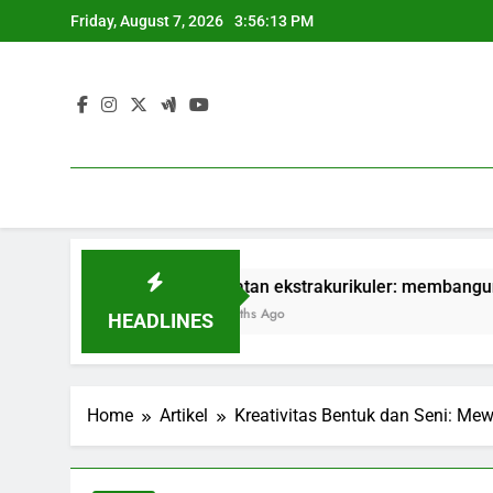
Skip
Friday, August 7, 2026
3:56:14 PM
to
content
ktik
kegiatan ekstrakurikuler: membangun softskill pelaj
3 Months Ago
HEADLINES
Home
Artikel
Kreativitas Bentuk dan Seni: Me