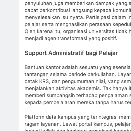
penyuluhan juga memberikan dampak yang sang
dapat berkontribusi langsung kepada komun
menyelesaikan isu nyata. Partisipasi dalam
pelajar serta menghasilkan perasaan kepeduli
Oleh karena itu, organisasi universitas tida
menjadi agen transformasi yang positif.
Support Administratif bagi Pelajar
Bantuan kantor adalah sesuatu yang esensia
tantangan selama periode perkuliahan. Layan
cetak KRS, dan pengumuman nilai, yang s
menjalankan aktivitas akademis. Tak hanya it
memberi sumbangsih terhadap pengalaman stud
kepada pembelajaran mereka tanpa harus te
Platform data kampus yang terintegrasi m
ragam layanan. Lewat portal kampus, pelaja
jadwal kuliah dan kegiatan organisasi kemah