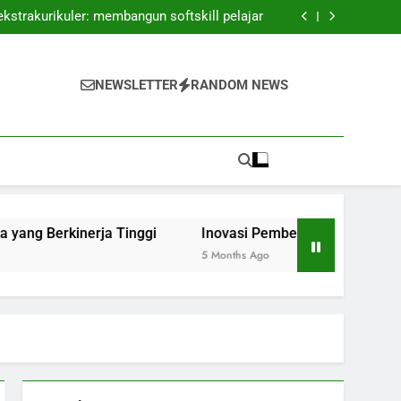
elitian: Kerjasama antara Dosen dan Praktik
ekstrakurikuler: membangun softskill pelajar
n Ruang Kelas Hibrida yang Berkinerja Tinggi
puran: Membangun Pengalaman Belajar yang
Luwes
elitian: Kerjasama antara Dosen dan Praktik
ekstrakurikuler: membangun softskill pelajar
NEWSLETTER
RANDOM NEWS
n Ruang Kelas Hibrida yang Berkinerja Tinggi
puran: Membangun Pengalaman Belajar yang
Luwes
ja Tinggi
Inovasi Pembelajaran Campuran: Membangun
5 Months Ago