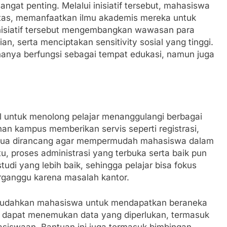
at penting. Melalui inisiatif tersebut, mahasiswa
itas, memanfaatkan ilmu akademis mereka untuk
 inisiatif tersebut mengembangkan wawasan para
an, serta menciptakan sensitivity sosial yang tinggi.
k hanya berfungsi sebagai tempat edukasi, namun juga
l untuk menolong pelajar menanggulangi berbagai
an kampus memberikan servis seperti registrasi,
emua dirancang agar mempermudah mahasiswa dalam
u, proses administrasi yang terbuka serta baik pun
i yang lebih baik, sehingga pelajar bisa fokus
rganggu karena masalah kantor.
emudahkan mahasiswa untuk mendapatkan beraneka
r dapat menemukan data yang diperlukan, termasuk
asiswaan. Bantuan ini juga termasuk bimbingan