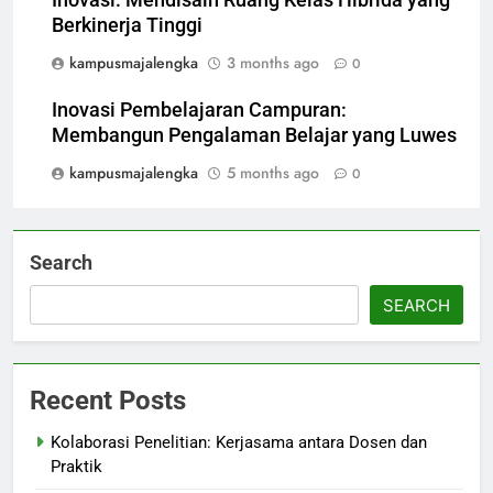
Inovasi: Mendisain Ruang Kelas Hibrida yang
Berkinerja Tinggi
kampusmajalengka
3 months ago
0
Inovasi Pembelajaran Campuran:
Membangun Pengalaman Belajar yang Luwes
kampusmajalengka
5 months ago
0
Search
SEARCH
Recent Posts
Kolaborasi Penelitian: Kerjasama antara Dosen dan
Praktik