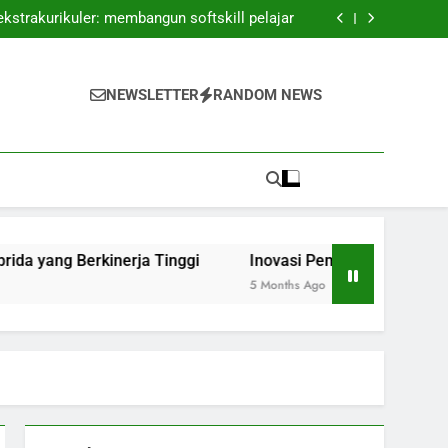
elitian: Kerjasama antara Dosen dan Praktik
ekstrakurikuler: membangun softskill pelajar
n Ruang Kelas Hibrida yang Berkinerja Tinggi
puran: Membangun Pengalaman Belajar yang
Luwes
elitian: Kerjasama antara Dosen dan Praktik
ekstrakurikuler: membangun softskill pelajar
NEWSLETTER
RANDOM NEWS
n Ruang Kelas Hibrida yang Berkinerja Tinggi
puran: Membangun Pengalaman Belajar yang
Luwes
Berkinerja Tinggi
Inovasi Pembelajaran Campuran: Me
5 Months Ago