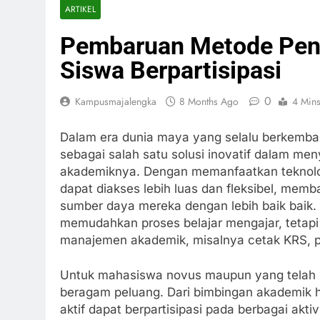
ARTIKEL
Pembaruan Metode Peng
Siswa Berpartisipasi
0
Kampusmajalengka
8 Months Ago
4 Min
Dalam era dunia maya yang selalu berkembang
sebagai salah satu solusi inovatif dalam me
akademiknya. Dengan memanfaatkan teknologi
dapat diakses lebih luas dan fleksibel, me
sumber daya mereka dengan lebih baik baik.
memudahkan proses belajar mengajar, teta
manajemen akademik, misalnya cetak KRS, pre
Untuk mahasiswa novus maupun yang telah b
beragam peluang. Dari bimbingan akademik hi
aktif dapat berpartisipasi pada berbagai ak