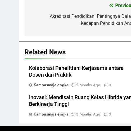
Previou
Post
navigation
Akreditasi Pendidikan: Pentingnya Dal
Kedepan Pendidikan An
Related News
Kolaborasi Penelitian: Kerjasama antara
Dosen dan Praktik
Kampusmajalengka
2 Months Ago
0
Inovasi: Mendisain Ruang Kelas Hibrida ya
Berkinerja Tinggi
Kampusmajalengka
3 Months Ago
0