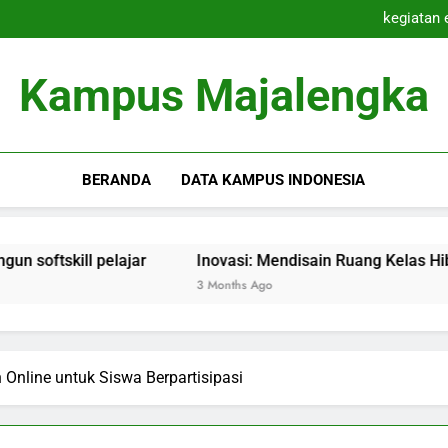
Kolaborasi Pen
kegiatan 
Inovasi: Mendisai
Inovasi Pembelajaran Cam
Kolaborasi Pen
Kampus Majalengka
kegiatan 
Inovasi: Mendisai
Inovasi Pembelajaran Cam
BERANDA
DATA KAMPUS INDONESIA
ll pelajar
Inovasi: Mendisain Ruang Kelas Hibrida yang 
3 Months Ago
nline untuk Siswa Berpartisipasi