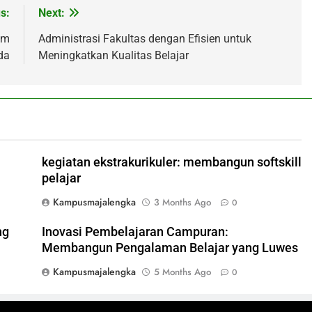
s:
Next:
am
Administrasi Fakultas dengan Efisien untuk
da
Meningkatkan Kualitas Belajar
kegiatan ekstrakurikuler: membangun softskill
pelajar
Kampusmajalengka
3 Months Ago
0
ng
Inovasi Pembelajaran Campuran:
Membangun Pengalaman Belajar yang Luwes
Kampusmajalengka
5 Months Ago
0