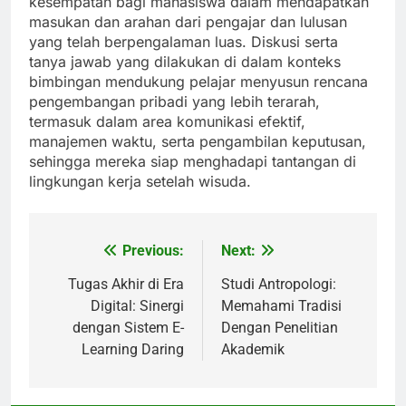
kesempatan bagi mahasiswa dalam mendapatkan
masukan dan arahan dari pengajar dan lulusan
yang telah berpengalaman luas. Diskusi serta
tanya jawab yang dilakukan di dalam konteks
bimbingan mendukung pelajar menyusun rencana
pengembangan pribadi yang lebih terarah,
termasuk dalam area komunikasi efektif,
manajemen waktu, serta pengambilan keputusan,
sehingga mereka siap menghadapi tantangan di
lingkungan kerja setelah wisuda.
Previous:
Next:
Post
navigation
Tugas Akhir di Era
Studi Antropologi:
Digital: Sinergi
Memahami Tradisi
dengan Sistem E-
Dengan Penelitian
Learning Daring
Akademik