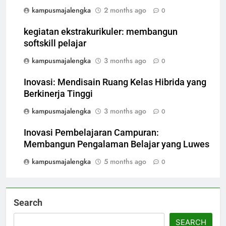
kampusmajalengka
2 months ago
0
kegiatan ekstrakurikuler: membangun
softskill pelajar
kampusmajalengka
3 months ago
0
Inovasi: Mendisain Ruang Kelas Hibrida yang
Berkinerja Tinggi
kampusmajalengka
3 months ago
0
Inovasi Pembelajaran Campuran:
Membangun Pengalaman Belajar yang Luwes
kampusmajalengka
5 months ago
0
Search
SEARCH