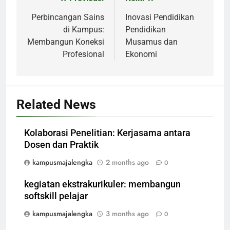
Post
navigation
Perbincangan Sains
Inovasi Pendidikan
di Kampus:
Pendidikan
Membangun Koneksi
Musamus dan
Profesional
Ekonomi
Related News
Kolaborasi Penelitian: Kerjasama antara
Dosen dan Praktik
kampusmajalengka
2 months ago
0
kegiatan ekstrakurikuler: membangun
softskill pelajar
kampusmajalengka
3 months ago
0