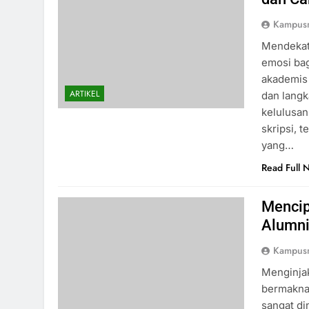
Kampus
Mendekati
emosi bag
akademis 
ARTIKEL
dan langk
kelulusan
skripsi, 
yang…
Read Full 
Mencip
Alumn
Kampus
Menginja
bermakna 
sangat di