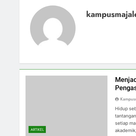
kampusmajal
Menjad
Pengas
Kampus
Hidup seb
tantanga
setiap ma
ARTIKEL
akademik