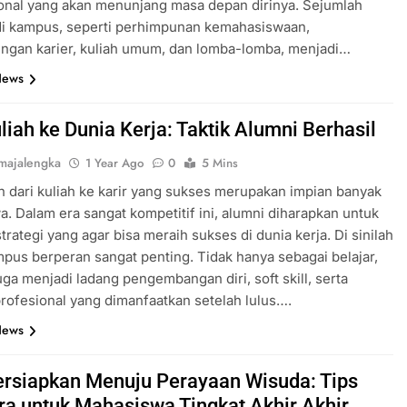
onal yang akan menunjang masa depan dirinya. Sejumlah
 di kampus, seperti perhimpunan kemahasiswaan,
ngan karier, kuliah umum, dan lomba-lomba, menjadi…
News
liah ke Dunia Kerja: Taktik Alumni Berhasil
majalengka
1 Year Ago
0
5 Mins
n dari kuliah ke karir yang sukses merupakan impian banyak
. Dalam era sangat kompetitif ini, alumni diharapkan untuk
strategi yang agar bisa meraih sukses di dunia kerja. Di sinilah
pus berperan sangat penting. Tidak hanya sebagai belajar,
ga menjadi ladang pengembangan diri, soft skill, serta
profesional yang dimanfaatkan setelah lulus….
News
siapkan Menuju Perayaan Wisuda: Tips
ra untuk Mahasiswa Tingkat Akhir Akhir