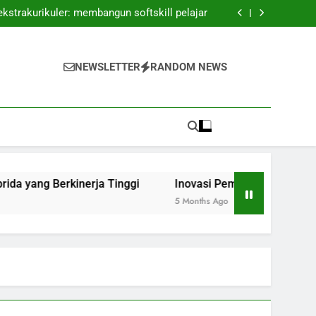
elitian: Kerjasama antara Dosen dan Praktik
ekstrakurikuler: membangun softskill pelajar
n Ruang Kelas Hibrida yang Berkinerja Tinggi
puran: Membangun Pengalaman Belajar yang
Luwes
elitian: Kerjasama antara Dosen dan Praktik
ekstrakurikuler: membangun softskill pelajar
NEWSLETTER
RANDOM NEWS
n Ruang Kelas Hibrida yang Berkinerja Tinggi
puran: Membangun Pengalaman Belajar yang
Luwes
kinerja Tinggi
Inovasi Pembelajaran Campuran: Memb
5 Months Ago