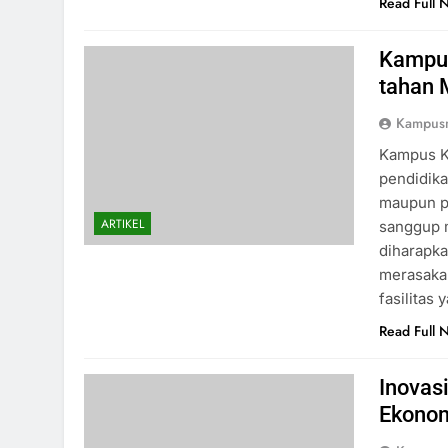
Read Full 
Kampus
tahan 
Kampus
Kampus Kr
pendidikan
maupun p
ARTIKEL
sanggup 
diharapka
merasaka
fasilitas
Read Full 
Inovas
Ekono