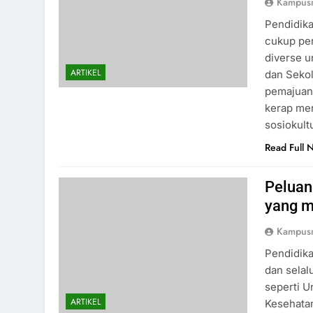
Kampus
Pendidika
cukup pen
diverse u
ARTIKEL
dan Sekol
pemajuan 
kerap men
sosiokul
Read Full 
Peluan
yang 
Kampus
Pendidika
dan selal
seperti U
ARTIKEL
Kesehatan