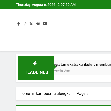
Skip
Thursday, August 6, 2026
2:07:40 AM
to
content
n Praktik
kegiatan ekstrakurikuler: membangun softskill 
3 Months Ago
HEADLINES
Home
kampusmajalengka
Page 8