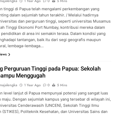
majalengka
1 Year Ago
0
5 Mins
n tinggi di Papua telah mengalami perkembangan yang
ting dalam sejumlah tahun terakhir. / Melalui hadirnya
niversitas dan perguruan tinggi, seperti universitas Musamus
ah Tinggi Ekonomi Port Numbay, kontribusi mereka dalam
pendidikan di area ini semakin terasa. Dalam kondisi yang
ghadapi tantangan, baik itu dari segi geografis maupun
tural, lembaga-lembaga…
News
g Perguruan Tinggi pada Papua: Sekolah
mampu Menggugah
majalengka
1 Year Ago
0
5 Mins
n level lanjut di Papua mempunyai potensi yang sangat luas
u maju. Dengan sejumlah kampus yang tersebar di wilayah ini,
niversitas Cenderawasih (UNCEN), Sekolah Tinggi Ilmu
 (STIKES), Politeknik Kesehatan, dan Universitas Sains dan