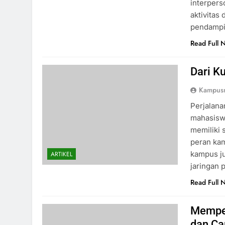
interpers
aktivitas
pendampi
Read Full 
Dari Ku
Kampus
Perjalana
mahasiswa
memiliki 
peran kam
kampus ju
ARTIKEL
jaringan 
Read Full 
Memper
dan Ca